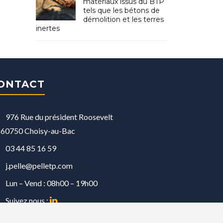
matériaux issus du BTP
tels que les bétons de
démolition et les terres
inertes
ONTACT
976 Rue du président Roosevelt
60750 Choisy-au-Bac
03 44 85 16 59
j.pelle@pelletp.com
Lun – Vend : 08h00 – 19h00
Suivez nous :