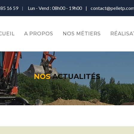
 85 16 59
Lun - Vend : 08h00 - 19h00 |
contact@pelletp.co
|
CUEIL
A PROPOS
NOS MÉTIERS
RÉALISA
NOS
ACTUALITÉS