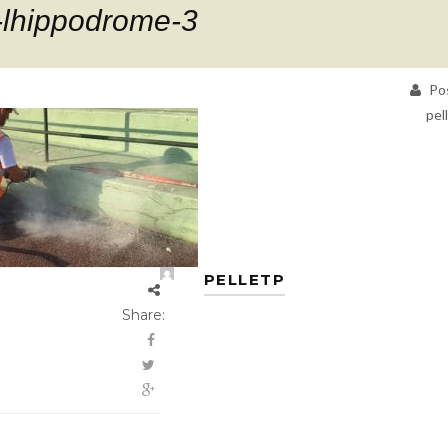
a-lhippodrome-3
Pos
pel
PELLETP
Share: