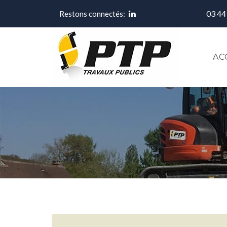
03 44
Restons connectés:
AC