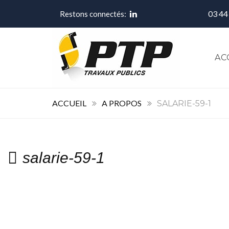
03 44
Restons connectés:
AC
ACCUEIL
A PROPOS
SALARIE-59-1
salarie-59-1