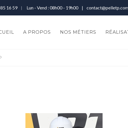
 85 16 59
Lun - Vend : 08h00 - 19h00 |
contact@pelletp.co
|
CUEIL
A PROPOS
NOS MÉTIERS
RÉALISA
P